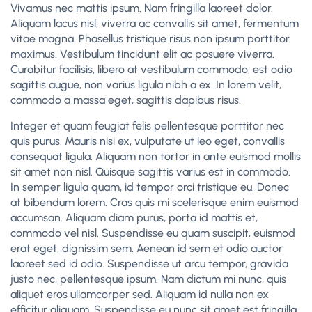
Vivamus nec mattis ipsum. Nam fringilla laoreet dolor.
Aliquam lacus nisl, viverra ac convallis sit amet, fermentum
vitae magna. Phasellus tristique risus non ipsum porttitor
maximus. Vestibulum tincidunt elit ac posuere viverra.
Curabitur facilisis, libero at vestibulum commodo, est odio
sagittis augue, non varius ligula nibh a ex. In lorem velit,
commodo a massa eget, sagittis dapibus risus.
Integer et quam feugiat felis pellentesque porttitor nec
quis purus. Mauris nisi ex, vulputate ut leo eget, convallis
consequat ligula. Aliquam non tortor in ante euismod mollis
sit amet non nisl. Quisque sagittis varius est in commodo.
In semper ligula quam, id tempor orci tristique eu. Donec
at bibendum lorem. Cras quis mi scelerisque enim euismod
accumsan. Aliquam diam purus, porta id mattis et,
commodo vel nisl. Suspendisse eu quam suscipit, euismod
erat eget, dignissim sem. Aenean id sem et odio auctor
laoreet sed id odio. Suspendisse ut arcu tempor, gravida
justo nec, pellentesque ipsum. Nam dictum mi nunc, quis
aliquet eros ullamcorper sed. Aliquam id nulla non ex
efficitur aliquam. Suspendisse eu nunc sit amet est fringilla