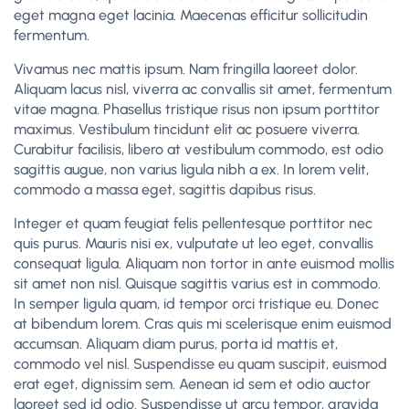
eget magna eget lacinia. Maecenas efficitur sollicitudin
fermentum.
Vivamus nec mattis ipsum. Nam fringilla laoreet dolor.
Aliquam lacus nisl, viverra ac convallis sit amet, fermentum
vitae magna. Phasellus tristique risus non ipsum porttitor
maximus. Vestibulum tincidunt elit ac posuere viverra.
Curabitur facilisis, libero at vestibulum commodo, est odio
sagittis augue, non varius ligula nibh a ex. In lorem velit,
commodo a massa eget, sagittis dapibus risus.
Integer et quam feugiat felis pellentesque porttitor nec
quis purus. Mauris nisi ex, vulputate ut leo eget, convallis
consequat ligula. Aliquam non tortor in ante euismod mollis
sit amet non nisl. Quisque sagittis varius est in commodo.
In semper ligula quam, id tempor orci tristique eu. Donec
at bibendum lorem. Cras quis mi scelerisque enim euismod
accumsan. Aliquam diam purus, porta id mattis et,
commodo vel nisl. Suspendisse eu quam suscipit, euismod
erat eget, dignissim sem. Aenean id sem et odio auctor
laoreet sed id odio. Suspendisse ut arcu tempor, gravida